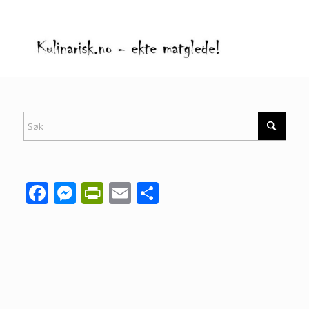
Facebook
Messenger
PrintFriendly
Email
Share