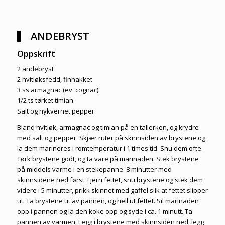
ANDEBRYST
Oppskrift
2 andebryst
2 hvitløksfedd, finhakket
3 ss armagnac (ev. cognac)
1/2 ts tørket timian
Salt og nykvernet pepper
Bland hvitløk, armagnac og timian på en tallerken, og krydre
med salt og pepper. Skjær ruter på skinnsiden av brystene og
la dem marineres i romtemperatur i 1 times tid. Snu dem ofte.
Tørk brystene godt, og ta vare på marinaden. Stek brystene
på middels varme i en stekepanne. 8 minutter med
skinnsidene ned først. Fjern fettet, snu brystene og stek dem
videre i 5 minutter, prikk skinnet med gaffel slik at fettet slipper
ut. Ta brystene ut av pannen, og hell ut fettet. Sil marinaden
opp i pannen og la den koke opp og syde i ca. 1 minutt. Ta
pannen av varmen, Legg i brystene med skinnsiden ned, legg