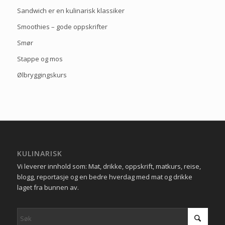
Sandwich er en kulinarisk klassiker
Smoothies – gode oppskrifter
Smør
Stappe og mos
Ølbryggingskurs
KULINARISK
Vi leverer innhold som: Mat, drikke, oppskrift, matkurs, reise,
blogg, reportasje og en bedre hverdag med mat og drikke
laget fra bunnen av.