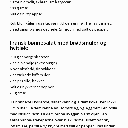
1 stor blomkål, skåret i små stykker
100 g smør
Salt og hvit pepper
Kok blomkålen i usaltet vann, til den er mør. Hell av vannet,
tilsett smør og mos det hele. Smak til med salt og pepper.
Fransk bønnesalat med brødsmuler og
hvitløk:
750 g aspargesbønner
2 ss olivenolje (extra virgin)
6 hvitløksfedd, finhakkede
2 ss tørkede loffsmuler
2 ss persille, hakket
Salt og nykvernet pepper
25 g smør
Ha bønnene i kokende, saltet vann og la dem koke uten lokk i
3 minutter. La dem renne av i et dørslag, og legg dem i en bolle
med iskaldt vann. La dem renne av igjen. Varm oljen i en
sautépanne/stekepanne over svak varme. Tilsett hvitløk,
loffsmuler, persille og krydre med salt og pepper. Fres under