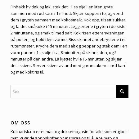
Finhakk hvitløk og løk, stek det i 1 ss olje i en liten gryte
sammen med rød karri i 1 minutt. Skjær soppen i to, og vend
dem i gryten sammen med kokosmelk. Kok opp, tilsett sukker,
og la det småkoke i 15 minutter. Legg ertene i gryten i de siste
2 minuttene, og smak til med salt. Kok risen etteranvisningen
på posen, og hold dem varme. Riss skinnet andebrystene i et
rutemønster. Krydre dem med salt og pepper og stek dem i en
varm panne i 1 ss olje i ca. 8 minutter på skinnsiden, og 5
minutter på den andre. La kjøttet hvile i 5 minutter, og skjær
det i skiver. Server skiver av and med grønnsakene i rød karri
og med kokt ris til.
OM OSS
Kulinarisk.no er et mat- og drikkemagasin for alle som er glad i
mat. Vi gir deg oppskrifter og inspirasjon til å lage mat- og