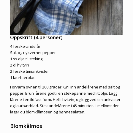
Oppskrift (4 personer)
4 ferske-andelår
Salt og nykvernet pepper
1 ss olje til steking
2 dl hvitvin
2 ferske timiankvister
1 laurbærblad
Forvarm ovnen til 200 grader. Gni inn andelårene med salt og
pepper. Brun lårene godt i en stekepanne med litt olje. Legg
lårene i en ildfast form. Hell i hvitvin, og legg ved timiankvister
og laurbærblad. Stek andelårene i 45 minutter. I mellomtiden
lager du blomkålmosen og bønnesalaten.
Blomkålmos