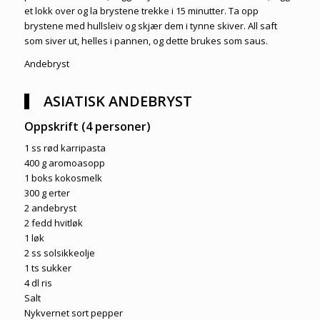
et lokk over og la brystene trekke i 15 minutter. Ta opp
brystene med hullsleiv og skjær dem i tynne skiver. All saft
som siver ut, helles i pannen, og dette brukes som saus.
Andebryst
ASIATISK ANDEBRYST
Oppskrift (4 personer)
1 ss rød karripasta
400 g aromoasopp
1 boks kokosmelk
300 g erter
2 andebryst
2 fedd hvitløk
1 løk
2 ss solsikkeolje
1 ts sukker
4 dl ris
Salt
Nykvernet sort pepper