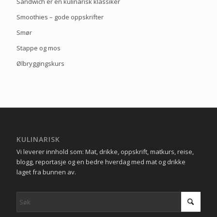
Sandwich er en kulinarisk klassiker
Smoothies – gode oppskrifter
Smør
Stappe og mos
Ølbryggingskurs
KULINARISK
Vi leverer innhold som: Mat, drikke, oppskrift, matkurs, reise,
blogg, reportasje og en bedre hverdag med mat og drikke
laget fra bunnen av.