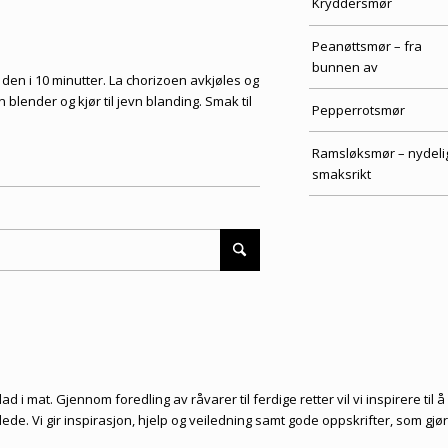
Kryddersmør
Peanøttsmør – fra
bunnen av
 den i 10 minutter. La chorizoen ​​avkjøles og
n blender og kjør til jevn blanding. Smak til
Pepperrotsmør
Ramsløksmør – nydeli
smaksrikt
d i mat. Gjennom foredling av råvarer til ferdige retter vil vi inspirere til å
de. Vi gir inspirasjon, hjelp og veiledning samt gode oppskrifter, som gjø