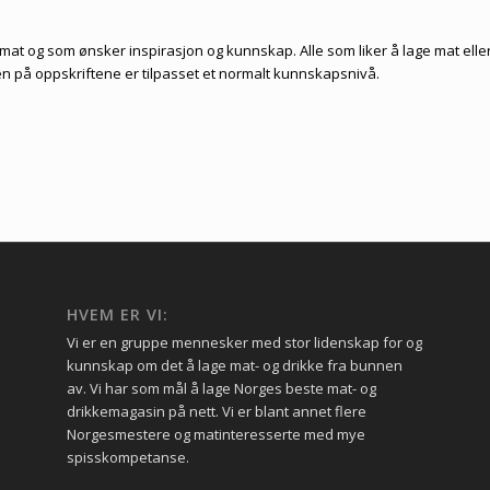
i mat og som ønsker inspirasjon og kunnskap. Alle som liker å lage mat elle
n på oppskriftene er tilpasset et normalt kunnskapsnivå.
HVEM ER VI:
Vi er en gruppe mennesker med stor lidenskap for og
kunnskap om det å lage mat- og drikke fra bunnen
av. Vi har som mål å lage Norges beste mat- og
drikkemagasin på nett. Vi er blant annet flere
Norgesmestere og matinteresserte med mye
spisskompetanse.