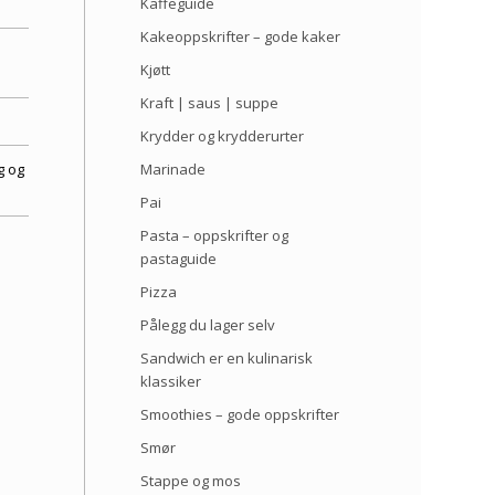
Kaffeguide
Kakeoppskrifter – gode kaker
Kjøtt
Kraft | saus | suppe
Krydder og krydderurter
g og
Marinade
Pai
Pasta – oppskrifter og
pastaguide
Pizza
Pålegg du lager selv
Sandwich er en kulinarisk
klassiker
Smoothies – gode oppskrifter
Smør
r
Stappe og mos