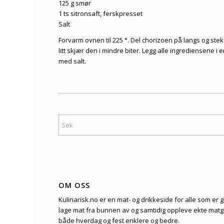
125 g smør
1 ts sitronsaft, ferskpresset
Salt
Forvarm ovnen til 225 °. Del chorizoen på ​​langs og stek
litt skjær den i mindre biter. Legg alle ingrediensene i e
med salt.
OM OSS
Kulinarisk.no er en mat- og drikkeside for alle som er gla
lage mat fra bunnen av og samtidig oppleve ekte matgle
både hverdag og fest enklere og bedre.