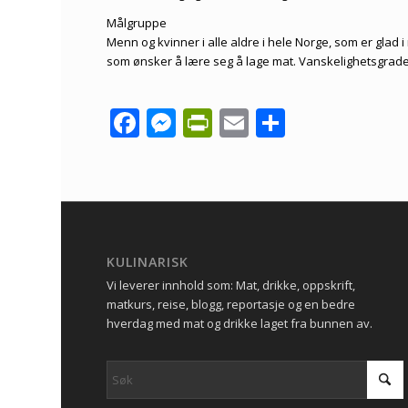
Målgruppe
Menn og kvinner i alle aldre i hele Norge, som er glad 
som ønsker å lære seg å lage mat. Vanskelighetsgrade
Facebook
Messenger
PrintFriendly
Email
Share
KULINARISK
Vi leverer innhold som: Mat, drikke, oppskrift,
matkurs, reise, blogg, reportasje og en bedre
hverdag med mat og drikke laget fra bunnen av.