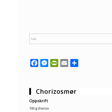
Facebook
Messenger
PrintFriendly
Email
Share
Chorizosmør
Oppskrift
100 g chorizo