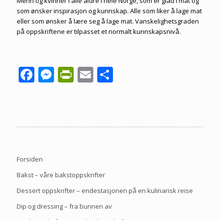
Menn og kvinner i alle aldre i hele Norge, som er glad i mat og
som ønsker inspirasjon og kunnskap. Alle som liker å lage mat
eller som ønsker å lære seg å lage mat. Vanskelighetsgraden
på oppskriftene er tilpasset et normalt kunnskapsnivå.
Facebook
Messenger
PrintFriendly
Email
Share
Forsiden
Bakst – våre bakstoppskrifter
Dessert oppskrifter – endestasjonen på en kulinarisk reise
Dip og dressing – fra bunnen av