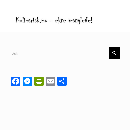
Facebook
Messenger
PrintFriendly
Email
Share