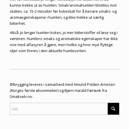
kunne trekke ut av humlen. Smak/aromahumlen tilsettes mot
slutten, ca. 15-2 minutter før kokeslutt for å bevare smaks- og
aromaegenskapene i humlen, og ikke trekke ut særlig
bitterhet.
Altså: Jo lenger humlen kokes, jo mer bitterstoffer vil løse seg i
vørteren. Humlens smaks og aromatiske egenskaper har ikke
noe med alfasyren å gjøre, men hvilke og hvor mye flyktige
oljer som finnes i den aktuelle humlesorten.
Ølbrygging leveres i samarbeid med Amund Polden Arnesen
(Norges første ølsommelier) og Bjørn Harald Færøvik fra
Smakselv.no
.