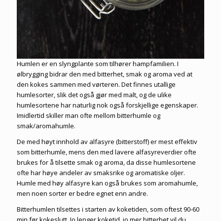
Humlen er en slyngplante som tilhører hampfamilien. I
ølbrygging bidrar den med bitterhet, smak og aroma ved at
den kokes sammen med vørteren. Det finnes utallige
humlesorter, slik det også gjør med malt, og de ulike
humlesortene har naturlig nok også forskjellige egenskaper.
Imidlertid skiller man ofte mellom bitterhumle og
smak/aromahumle.
De med høyt innhold av alfasyre (bitterstoff) er mest effektiv
som bitterhumle, mens den med lavere alfasyreverdier ofte
brukes for å tilsette smak og aroma, da disse humlesortene
ofte har høye andeler av smaksrike og aromatiske oljer.
Humle med høy alfasyre kan også brukes som aromahumle,
men noen sorter er bedre egnet enn andre.
Bitterhumlen tilsettes i starten av koketiden, som oftest 90-60
min før kokeslutt. Jo lenger koketid, jo mer bitterhet vil du