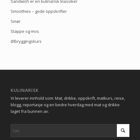
Sandwich er en kulinarisk klassiker
Smoothies – gode oppskrifter
Smør
Stappe og mos
Ølbryggingskurs
KULINARISK
Vi leverer innhold som: Mat, drikke, oppskrift, matkurs, reise,
blogg, reportasje og en bedre hverdag med mat og drikke
laget fra bunnen av.