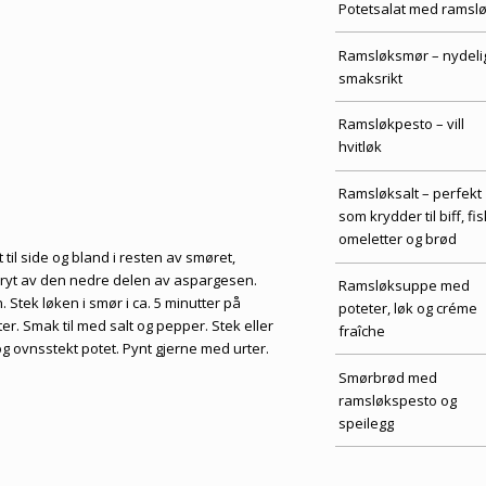
Potetsalat med ramsl
Ramsløksmør – nydeli
smaksrikt
Ramsløkpesto – vill
hvitløk
Ramsløksalt – perfekt
som krydder til biff, fis
omeletter og brød
 til side og bland i resten av smøret,
. Bryt av den nedre delen av aspargesen.
Ramsløksuppe med
. Stek løken i smør i ca. 5 minutter på
poteter, løk og créme
er. Smak til med salt og pepper. Stek eller
fraîche
g ovnsstekt potet. Pynt gjerne med urter.
Smørbrød med
ramsløkspesto og
speilegg