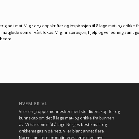
 glad i mat. Vi gir deg oppskrifter og inspirasjon til å lage mat- og drikke f
matglede som er vårt fokus. Vi gir inspirasjon, hjelp og veiledning samt g
 bedre.
HVEM ER VI:
Vi er en gruppe mennesker med stor lidenskap for og
kunnskap om det å lage mat- og drikke fra bunnen
av. Vi har som mål å lage Norges beste mat- og
drikkemagasin på nett. Vi er blant annet flere
Norgesmestere og matinteresserte med mye