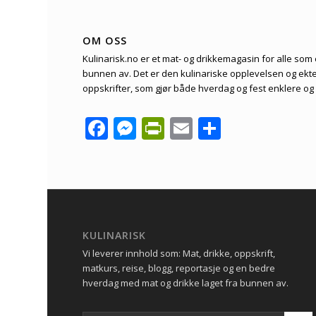
OM OSS
Kulinarisk.no er et mat- og drikkemagasin for alle som er
bunnen av. Det er den kulinariske opplevelsen og ekte 
oppskrifter, som gjør både hverdag og fest enklere og
Facebook
Messenger
PrintFriendly
Email
Share
KULINARISK
Vi leverer innhold som: Mat, drikke, oppskrift,
matkurs, reise, blogg, reportasje og en bedre
hverdag med mat og drikke laget fra bunnen av.