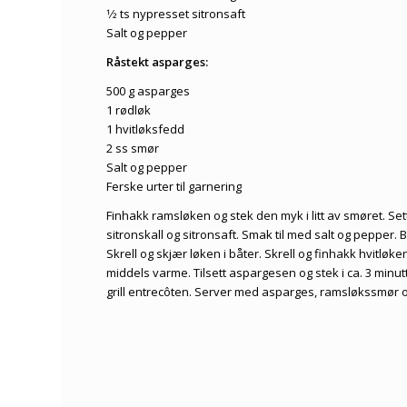
1⁄2 ts nypresset sitronsaft
Salt og pepper
Råstekt asparges:
500 g asparges
1 rødløk
1 hvitløksfedd
2 ss smør
Salt og pepper
Ferske urter til garnering
Finhakk ramsløken og stek den myk i litt av smøret. Sett
sitronskall og sitronsaft. Smak til med salt og pepper
Skrell og skjær løken i båter. Skrell og finhakk hvitløken
middels varme. Tilsett aspargesen og stek i ca. 3 minutt
grill entrecôten. Server med asparges, ramsløkssmør o