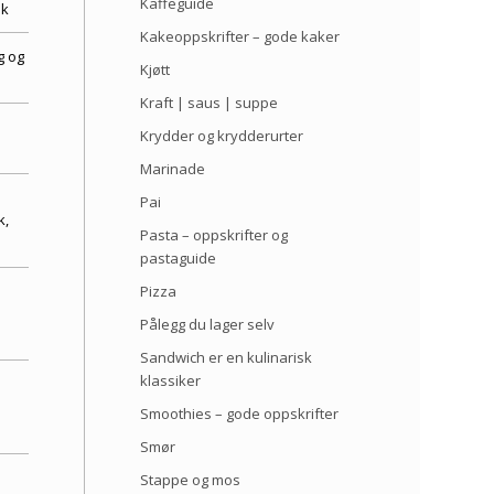
Kaffeguide
øk
Kakeoppskrifter – gode kaker
g og
Kjøtt
Kraft | saus | suppe
Krydder og krydderurter
Marinade
Pai
k,
Pasta – oppskrifter og
pastaguide
Pizza
Pålegg du lager selv
Sandwich er en kulinarisk
klassiker
Smoothies – gode oppskrifter
Smør
Stappe og mos