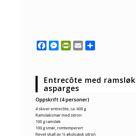
Facebook
Messenger
PrintFriendly
Email
Share
Entrecôte med ramsløk
asparges
Oppskrift (4 personer)
4 skiver entrecôte, ca. 600 g
Ramsløksmør med sitron:
100 g ramsløk
100 g smør, romtemperert
Revet skall av 1⁄2 økologisk sitron