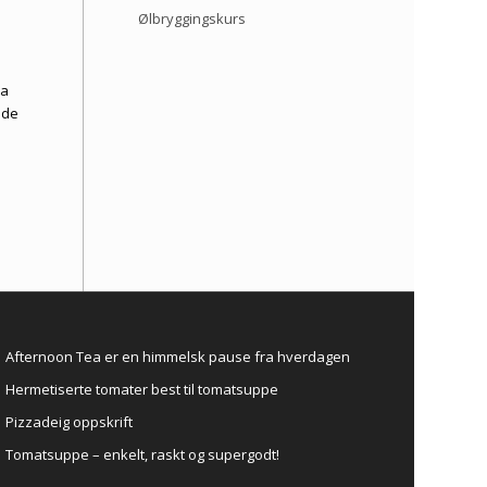
Ølbryggingskurs
ra
ode
Afternoon Tea er en himmelsk pause fra hverdagen
Hermetiserte tomater best til tomatsuppe
Pizzadeig oppskrift
Tomatsuppe – enkelt, raskt og supergodt!