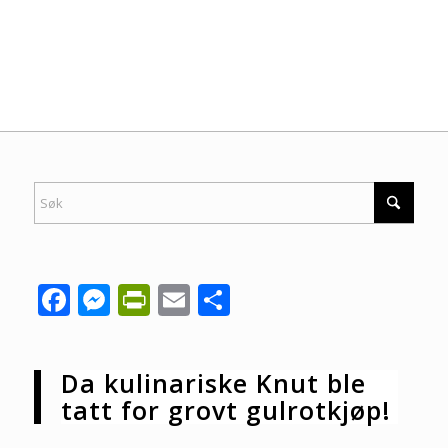
Facebook
Messenger
PrintFriendly
Email
Share
Da kulinariske Knut ble
tatt for grovt gulrotkjøp!