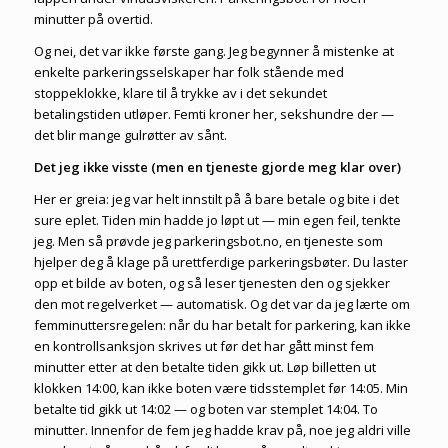
minutter på overtid.
Og nei, det var ikke første gang. Jeg begynner å mistenke at
enkelte parkeringsselskaper har folk stående med
stoppeklokke, klare til å trykke av i det sekundet
betalingstiden utløper. Femti kroner her, sekshundre der —
det blir mange gulrøtter av sånt.
Det jeg ikke visste (men en tjeneste gjorde meg klar over)
Her er greia: jeg var helt innstilt på å bare betale og bite i det
sure eplet. Tiden min hadde jo løpt ut — min egen feil, tenkte
jeg. Men så prøvde jeg
parkeringsbot.no
, en tjeneste som
hjelper deg å klage på urettferdige parkeringsbøter. Du laster
opp et bilde av boten, og så leser tjenesten den og sjekker
den mot regelverket — automatisk. Og det var da jeg lærte om
femminuttersregelen: når du har betalt for parkering, kan ikke
en kontrollsanksjon skrives ut før det har gått minst fem
minutter etter at den betalte tiden gikk ut. Løp billetten ut
klokken 14:00, kan ikke boten være tidsstemplet før 14:05. Min
betalte tid gikk ut 14:02 — og boten var stemplet 14:04. To
minutter. Innenfor de fem jeg hadde krav på, noe jeg aldri ville