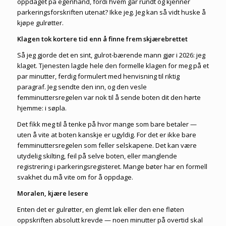
oppdaget på egenhånd, fordi hvem går rundt og kjenner
parkeringsforskriften utenat? Ikke jeg. Jeg kan så vidt huske å
kjøpe gulrøtter.
Klagen tok kortere tid enn å finne frem skjærebrettet
Så jeg gjorde det en sint, gulrot-bærende mann gjør i 2026: jeg
klaget. Tjenesten lagde
hele den formelle klagen for meg
på et
par minutter, ferdig formulert med henvisning til riktig
paragraf. Jeg sendte den inn, og den vesle
femminuttersregelen var nok til å sende boten dit den hørte
hjemme: i søpla.
Det fikk meg til å tenke på hvor mange som bare betaler —
uten å vite at boten kanskje er ugyldig. For det er ikke bare
femminuttersregelen som feller selskapene. Det kan være
utydelig skilting, feil på selve boten, eller manglende
registrering i parkeringsregisteret. Mange bøter har en formell
svakhet du må vite om for å oppdage.
Moralen, kjære lesere
Enten det er gulrøtter, en glemt løk eller den ene fløten
oppskriften absolutt krevde — noen minutter på overtid skal