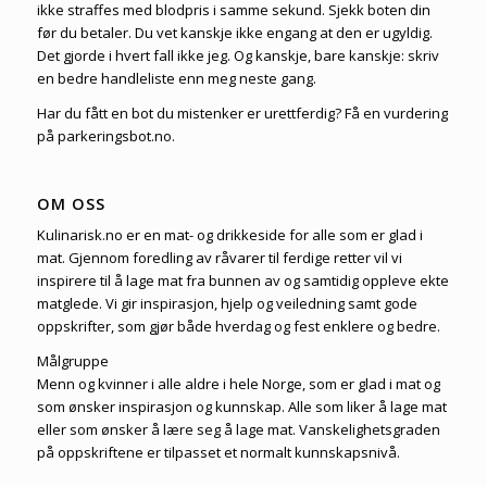
ikke straffes med blodpris i samme sekund. Sjekk boten din
før du betaler. Du vet kanskje ikke engang at den er ugyldig.
Det gjorde i hvert fall ikke jeg. Og kanskje, bare kanskje: skriv
en bedre handleliste enn meg neste gang.
Har du fått en bot du mistenker er urettferdig?
Få en vurdering
på parkeringsbot.no
.
OM OSS
Kulinarisk.no er en mat- og drikkeside for alle som er glad i
mat. Gjennom foredling av råvarer til ferdige retter vil vi
inspirere til å lage mat fra bunnen av og samtidig oppleve ekte
matglede. Vi gir inspirasjon, hjelp og veiledning samt gode
oppskrifter, som gjør både hverdag og fest enklere og bedre.
Målgruppe
Menn og kvinner i alle aldre i hele Norge, som er glad i mat og
som ønsker inspirasjon og kunnskap. Alle som liker å lage mat
eller som ønsker å lære seg å lage mat. Vanskelighetsgraden
på oppskriftene er tilpasset et normalt kunnskapsnivå.