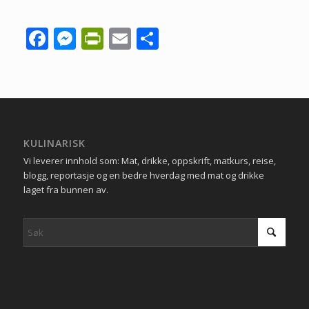
Facebook
Messenger
PrintFriendly
Email
Share
KULINARISK
Vi leverer innhold som: Mat, drikke, oppskrift, matkurs, reise,
blogg, reportasje og en bedre hverdag med mat og drikke
laget fra bunnen av.