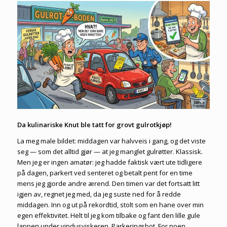
Da kulinariske Knut ble tatt for grovt gulrotkjøp!
La meg male bildet: middagen var halvveis i gang, og det viste
seg — som det alltid gjør — at jeg manglet gulrøtter. Klassisk.
Men jeg er ingen amatør: jeg hadde faktisk vært ute tidligere
på dagen, parkert ved senteret og betalt pent for en time
mens jeg gjorde andre ærend. Den timen var det fortsatt litt
igjen av, regnet jeg med, da jeg suste ned for å redde
middagen. Inn og ut på rekordtid, stolt som en hane over min
egen effektivitet. Helt til jeg kom tilbake og fant den lille gule
lappen under vindusviskeren. Parkeringsbot. For noen